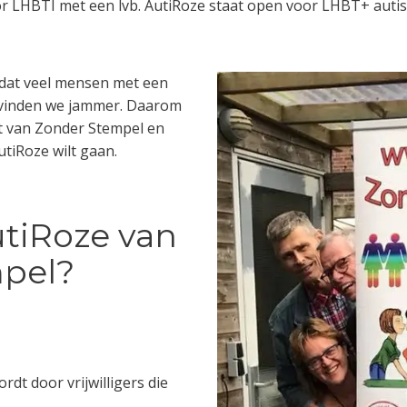
r LHBTI met een lvb. AutiRoze staat open voor LHBT+ autis
dat veel mensen met een
at vinden we jammer. Daarom
lt van Zonder Stempel en
tiRoze wilt gaan.
utiRoze van
pel?
rdt door vrijwilligers die