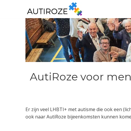
Ga
naar
de
inhoud
AutiRoze voor men
Er zijn veel LHBTI+ met autisme die ook een (lic
ook naar AutiRoze bijeenkomsten kunnen kome