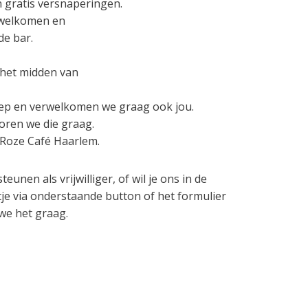
jn gratis versnaperingen.
rwelkomen en
de bar.
n het midden van
roep en verwelkomen we graag ook jou.
oren we die graag.
iRoze Café Haarlem.
nen als vrijwilliger, of wil je ons in de
e via onderstaande button of het formulier
we het graag.