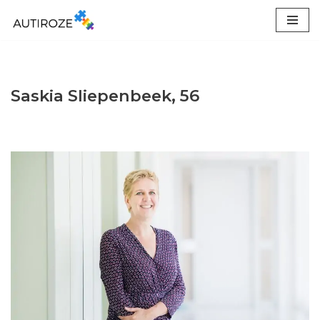
Ga
naar
de
inhoud
Saskia Sliepenbeek, 56