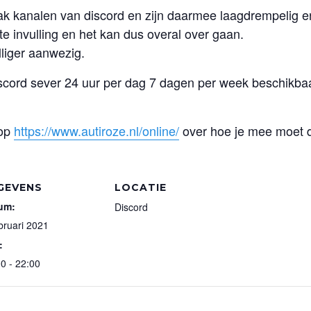
 kanalen van discord en zijn daarmee laagdrempelig en
e invulling en het kan dus overal over gaan.
lliger aanwezig.
scord sever 24 uur per dag 7 dagen per week beschikba
 op
https://www.autiroze.nl/online/
over hoe je mee moet 
GEVENS
LOCATIE
um:
Discord
bruari 2021
:
0 - 22:00